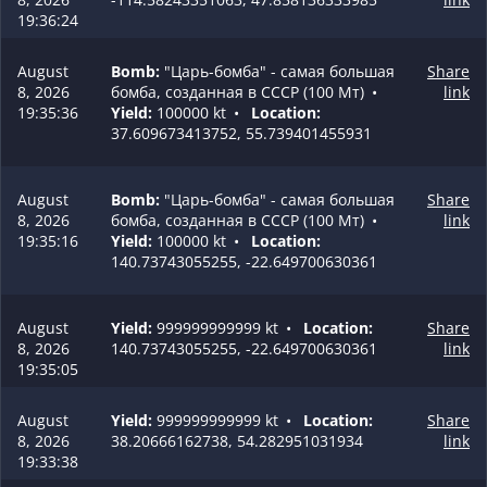
19:36:24
August
Bomb:
"Царь-бомба" - самая большая
Share
8, 2026
бомба, созданная в СССР (100 Мт)
•
link
19:35:36
Yield:
100000 kt
•
Location:
37.609673413752, 55.739401455931
August
Bomb:
"Царь-бомба" - самая большая
Share
8, 2026
бомба, созданная в СССР (100 Мт)
•
link
19:35:16
Yield:
100000 kt
•
Location:
140.73743055255, -22.649700630361
August
Yield:
999999999999 kt
•
Location:
Share
8, 2026
140.73743055255, -22.649700630361
link
19:35:05
August
Yield:
999999999999 kt
•
Location:
Share
8, 2026
38.20666162738, 54.282951031934
link
19:33:38