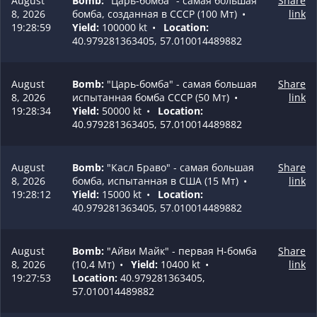
August
Bomb:
"Царь-бомба" - самая большая
Share
8, 2026
бомба, созданная в СССР (100 Мт)
•
link
19:28:59
Yield:
100000 kt
•
Location:
40.979281363405, 57.010014489882
August
Bomb:
"Царь-бомба" - самая большая
Share
8, 2026
испытанная бомба СССР (50 Мт)
•
link
19:28:34
Yield:
50000 kt
•
Location:
40.979281363405, 57.010014489882
August
Bomb:
"Касл Браво" - самая большая
Share
8, 2026
бомба, испытанная в США (15 Мт)
•
link
19:28:12
Yield:
15000 kt
•
Location:
40.979281363405, 57.010014489882
August
Bomb:
"Айви Майк" - первая H-бомба
Share
8, 2026
(10,4 Мт)
•
Yield:
10400 kt
•
link
19:27:53
Location:
40.979281363405,
57.010014489882