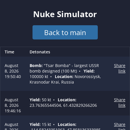
Nuke Simulator
Back to main
Time
Detonates
August
Bomb:
"Tsar Bomba" - largest USSR
Share
8, 2026
bomb designed (100 Mt)
•
Yield:
link
19:50:40
100000 kt
•
Location:
Novorossiysk,
Krasnodar Krai, Russia
August
Yield:
50 kt
•
Location:
Share
8, 2026
23.76365544504, 61.432829266206
link
19:46:16
August
Yield:
15 kt
•
Location:
Share
8, 2026
-114.58243351063, 47.858136333985
link