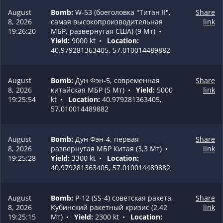
August
Bomb:
W-53 (боеголовка "Титан II",
Share
8, 2026
самая высокопроизводительная
link
19:26:20
МБР, развернутая США) (9 Мт)
•
Yield:
9000 kt
•
Location:
40.979281363405, 57.010014489882
August
Bomb:
Дун Фэн-5, современная
Share
8, 2026
китайская МБР (5 Мт)
•
Yield:
5000
link
19:25:54
kt
•
Location:
40.979281363405,
57.010014489882
August
Bomb:
Дун Фэн-4, первая
Share
8, 2026
развернутая МБР Китая (3,3 Мт)
•
link
19:25:28
Yield:
3300 kt
•
Location:
40.979281363405, 57.010014489882
August
Bomb:
Р-12 (SS-4) советская ракета,
Share
8, 2026
Кубинский ракетный кризис (2,42
link
19:25:15
Мт)
•
Yield:
2300 kt
•
Location: