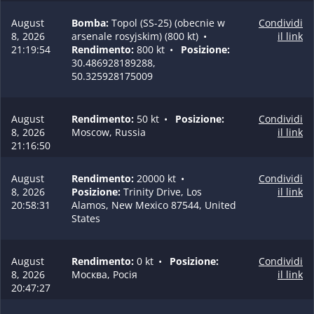
August
Bomba:
Topol (SS-25) (obecnie w
Condividi
8, 2026
arsenale rosyjskim) (800 kt)
•
il link
21:19:54
Rendimento:
800 kt
•
Posizione:
30.486928189288,
50.325928175009
August
Rendimento:
50 kt
•
Posizione:
Condividi
8, 2026
Moscow, Russia
il link
21:16:50
August
Rendimento:
20000 kt
•
Condividi
8, 2026
Posizione:
Trinity Drive, Los
il link
20:58:31
Alamos, New Mexico 87544, United
States
August
Rendimento:
0 kt
•
Posizione:
Condividi
8, 2026
Москва, Росія
il link
20:47:27