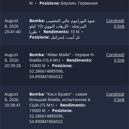
kt
•
Posizione:
Берлин, Германия
August
Bomba:
عبوة اليورانيوم عالي التخصيب
Condividi
8, 2026
المرتجلة - الإرهاب النووي (10 كيلو
il link
20:41:40
طن)
•
Rendimento:
10 kt
•
Posizione:
تل أبيب، إسرائيل
August
Bomba:
"Айви Майк" - первая H-
Condividi
8, 2026
бомба (10,4 Мт)
•
Rendimento:
il link
20:39:28
10400 kt
•
Posizione:
52.286614885096,
54.890841866022
August
Bomba:
"Касл Браво" - самая
Condividi
8, 2026
большая бомба, испытанная в
il link
20:38:41
США (15 Мт)
•
Rendimento:
15000 kt
•
Posizione:
52.286614885096,
54.890841866022