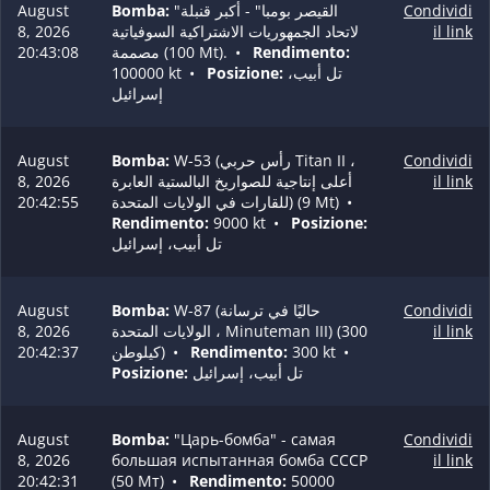
August
Bomba:
"القيصر بومبا" - أكبر قنبلة
Condividi
8, 2026
لاتحاد الجمهوريات الاشتراكية السوفياتية
il link
20:43:08
مصممة (100 Mt).
•
Rendimento:
100000 kt
•
Posizione:
تل أبيب،
إسرائيل
August
Bomba:
W-53 (رأس حربي Titan II ،
Condividi
8, 2026
أعلى إنتاجية للصواريخ البالستية العابرة
il link
20:42:55
للقارات في الولايات المتحدة) (9 Mt)
•
Rendimento:
9000 kt
•
Posizione:
تل أبيب، إسرائيل
August
Bomba:
W-87 (حاليًا في ترسانة
Condividi
8, 2026
الولايات المتحدة ، Minuteman III) (300
il link
20:42:37
كيلوطن)
•
Rendimento:
300 kt
•
Posizione:
تل أبيب، إسرائيل
August
Bomba:
"Царь-бомба" - самая
Condividi
8, 2026
большая испытанная бомба СССР
il link
20:42:31
(50 Мт)
•
Rendimento:
50000