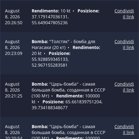
August
Rendimento:
10 kt
•
Posizione:
Condividi
8, 2026
37.179147036131,
il link
20:26:50
55.649047805236
August
Bomba:
"Толстяк" - бомба для
Condividi
8, 2026
Нагасаки (20 кт)
•
Rendimento:
il link
20:23:09
20 kt
•
Posizione:
55.928859345133,
52.967155283581
August
Bomba:
"Царь-бомба" - самая
Condividi
8, 2026
большая бомба, созданная в СССР
il link
20:21:25
(100 Мт)
•
Rendimento:
100000
kt
•
Posizione:
65.661839751204,
39.734188348677
August
Bomba:
"Царь-бомба" - самая
Condividi
8, 2026
большая бомба, созданная в СССР
il link
20:20:54
(100 Мт)
•
Rendimento:
100000