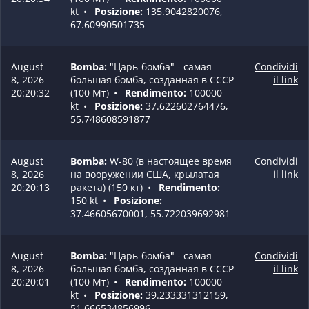
kt
•
Posizione:
135.9042820076,
67.60990501735
August
Bomba:
"Царь-бомба" - самая
Condividi
8, 2026
большая бомба, созданная в СССР
il link
20:20:32
(100 Мт)
•
Rendimento:
100000
kt
•
Posizione:
37.622602764476,
55.748608591877
August
Bomba:
W-80 (в настоящее время
Condividi
8, 2026
на вооружении США, крылатая
il link
20:20:13
ракета) (150 кт)
•
Rendimento:
150 kt
•
Posizione:
37.46605670001, 55.722039692981
August
Bomba:
"Царь-бомба" - самая
Condividi
8, 2026
большая бомба, созданная в СССР
il link
20:20:01
(100 Мт)
•
Rendimento:
100000
kt
•
Posizione:
39.233331312159,
51.666534856996