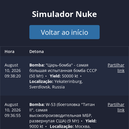
Simulador Nuke
Voltar ao início
Hora
Detona
August
Bomba:
"Царь-бомба" - самая
Partilhar
10, 2026
большая испытанная бомба СССР
link
09:38:20
(50 Мт)
•
Yield:
50000 kt
•
Localização:
Yekaterinburg,
Sverdlovsk, Russia
August
Bomba:
W-53 (боеголовка "Титан
Partilhar
10, 2026
II", самая
link
09:36:55
высокопроизводительная МБР,
развернутая США) (9 Мт)
•
Yield:
9000 kt
•
Localização:
Москва,