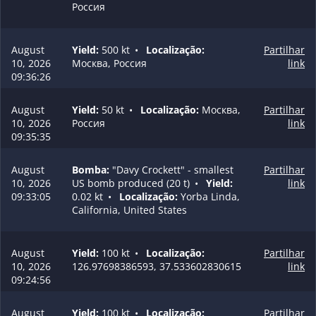
Россия
August
Yield:
500 kt
•
Localização:
Partilhar
10, 2026
Москва, Россия
link
09:36:26
August
Yield:
50 kt
•
Localização:
Москва,
Partilhar
10, 2026
Россия
link
09:35:35
August
Bomba:
"Davy Crockett" - smallest
Partilhar
10, 2026
US bomb produced (20 t)
•
Yield:
link
09:33:05
0.02 kt
•
Localização:
Yorba Linda,
California, United States
August
Yield:
100 kt
•
Localização:
Partilhar
10, 2026
126.97698386593, 37.533602830615
link
09:24:56
August
Yield:
100 kt
•
Localização:
Partilhar