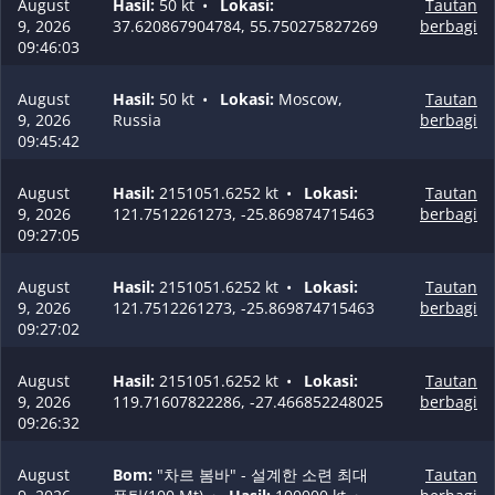
August
Hasil:
50 kt
•
Lokasi:
Tautan
9, 2026
37.620867904784, 55.750275827269
berbagi
09:46:03
August
Hasil:
50 kt
•
Lokasi:
Moscow,
Tautan
9, 2026
Russia
berbagi
09:45:42
August
Hasil:
2151051.6252 kt
•
Lokasi:
Tautan
9, 2026
121.7512261273, -25.869874715463
berbagi
09:27:05
August
Hasil:
2151051.6252 kt
•
Lokasi:
Tautan
9, 2026
121.7512261273, -25.869874715463
berbagi
09:27:02
August
Hasil:
2151051.6252 kt
•
Lokasi:
Tautan
9, 2026
119.71607822286, -27.466852248025
berbagi
09:26:32
August
Bom:
"차르 봄바" - 설계한 소련 최대
Tautan