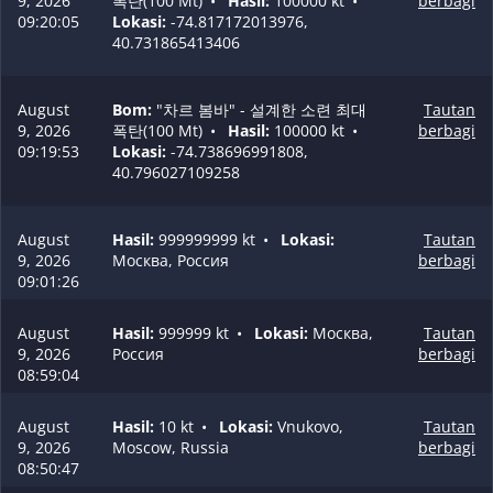
9, 2026
폭탄(100 Mt)
•
Hasil:
100000 kt
•
berbagi
09:20:05
Lokasi:
-74.817172013976,
40.731865413406
August
Bom:
"차르 봄바" - 설계한 소련 최대
Tautan
9, 2026
폭탄(100 Mt)
•
Hasil:
100000 kt
•
berbagi
09:19:53
Lokasi:
-74.738696991808,
40.796027109258
August
Hasil:
999999999 kt
•
Lokasi:
Tautan
9, 2026
Москва, Россия
berbagi
09:01:26
August
Hasil:
999999 kt
•
Lokasi:
Москва,
Tautan
9, 2026
Россия
berbagi
08:59:04
August
Hasil:
10 kt
•
Lokasi:
Vnukovo,
Tautan
9, 2026
Moscow, Russia
berbagi
08:50:47