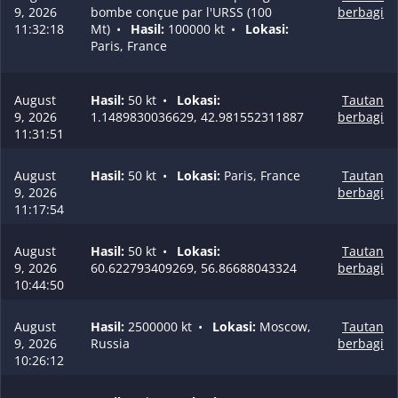
9, 2026
bombe conçue par l'URSS (100
berbagi
11:32:18
Mt)
•
Hasil:
100000 kt
•
Lokasi:
Paris, France
August
Hasil:
50 kt
•
Lokasi:
Tautan
9, 2026
1.1489830036629, 42.981552311887
berbagi
11:31:51
August
Hasil:
50 kt
•
Lokasi:
Paris, France
Tautan
9, 2026
berbagi
11:17:54
August
Hasil:
50 kt
•
Lokasi:
Tautan
9, 2026
60.622793409269, 56.86688043324
berbagi
10:44:50
August
Hasil:
2500000 kt
•
Lokasi:
Moscow,
Tautan
9, 2026
Russia
berbagi
10:26:12