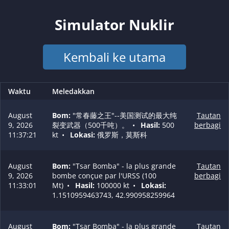
Simulator Nuklir
Kembali ke utama
Waktu
Meledakkan
August
Bom:
"常春藤之王"--美国测试的最大纯
Tautan
9, 2026
裂变武器（500千吨）。
•
Hasil:
500
berbagi
11:37:21
kt
•
Lokasi:
俄罗斯，莫斯科
August
Bom:
"Tsar Bomba" - la plus grande
Tautan
9, 2026
bombe conçue par l'URSS (100
berbagi
11:33:01
Mt)
•
Hasil:
100000 kt
•
Lokasi:
1.1510959463743, 42.990958259964
August
Bom:
"Tsar Bomba" - la plus grande
Tautan