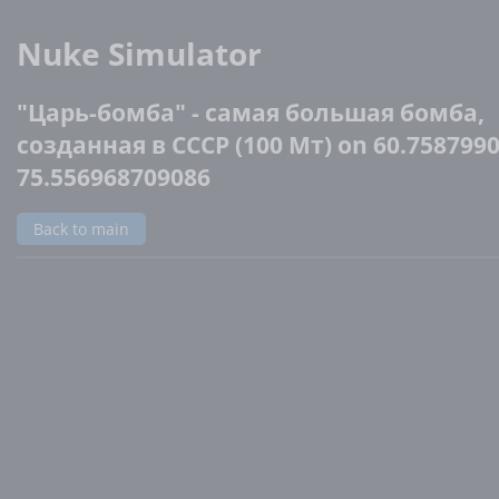
Nuke Simulator
"Царь-бомба" - самая большая бомба,
созданная в СССР (100 Мт) on 60.758799
75.556968709086
Back to main