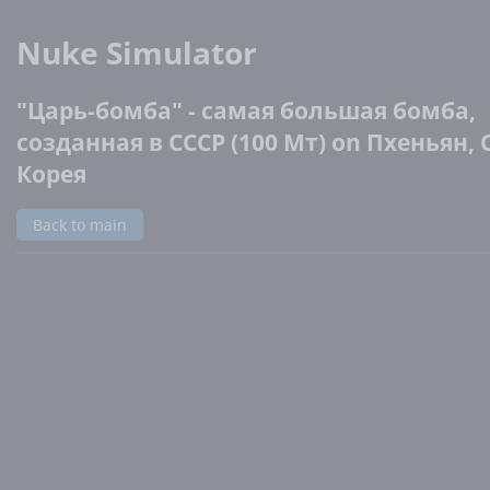
Nuke Simulator
"Царь-бомба" - самая большая бомба,
созданная в СССР (100 Мт) on Пхеньян,
Корея
Back to main