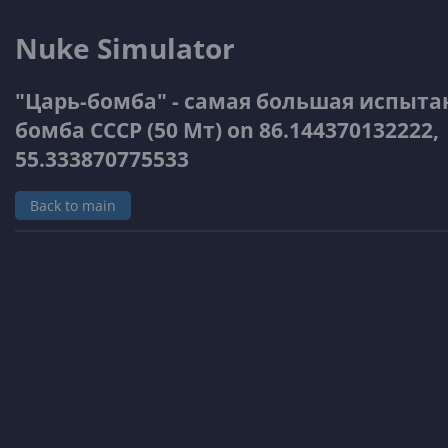
Nuke Simulator
"Царь-бомба" - самая большая испыта
бомба СССР (50 Мт) on 86.144370132222,
55.333870775533
Back to main