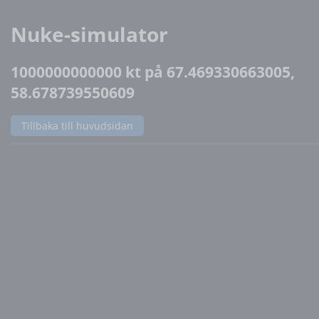
Nuke-simulator
1000000000000 kt på 67.469330663005,
58.678739550609
Tillbaka till huvudsidan