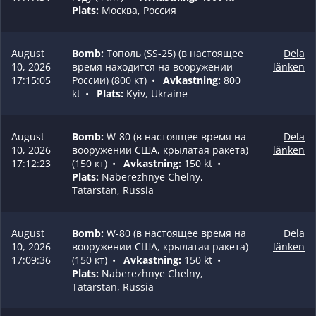
Plats:
Москва, Россия
August
Bomb:
Тополь (SS-25) (в настоящее
Dela
10, 2026
время находится на вооружении
länken
17:15:05
России) (800 кт)
•
Avkastning:
800
kt
•
Plats:
Kyiv, Ukraine
August
Bomb:
W-80 (в настоящее время на
Dela
10, 2026
вооружении США, крылатая ракета)
länken
17:12:23
(150 кт)
•
Avkastning:
150 kt
•
Plats:
Naberezhnye Chelny,
Tatarstan, Russia
August
Bomb:
W-80 (в настоящее время на
Dela
10, 2026
вооружении США, крылатая ракета)
länken
17:09:36
(150 кт)
•
Avkastning:
150 kt
•
Plats:
Naberezhnye Chelny,
Tatarstan, Russia