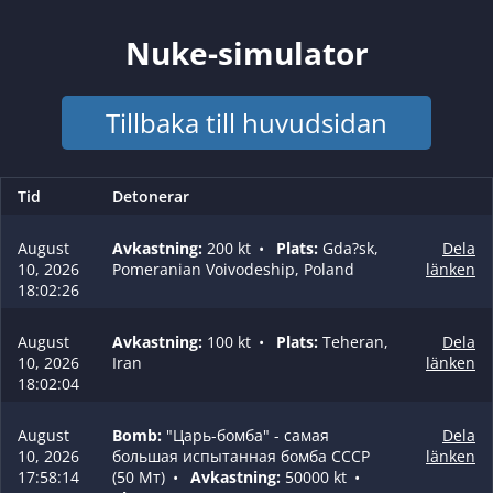
Nuke-simulator
Tillbaka till huvudsidan
Tid
Detonerar
August
Avkastning:
200 kt
•
Plats:
Gda?sk,
Dela
10, 2026
Pomeranian Voivodeship, Poland
länken
18:02:26
August
Avkastning:
100 kt
•
Plats:
Teheran,
Dela
10, 2026
Iran
länken
18:02:04
August
Bomb:
"Царь-бомба" - самая
Dela
10, 2026
большая испытанная бомба СССР
länken
17:58:14
(50 Мт)
•
Avkastning:
50000 kt
•