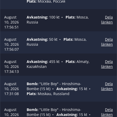
Plats:
Москва, Россия
August
Avkastning:
100 kt
•
Plats:
Mosca,
Dela
10, 2026
Russia
länken
17:56:51
August
Avkastning:
50 kt
•
Plats:
Mosca,
Dela
10, 2026
Russia
länken
17:56:07
August
Avkastning:
455 kt
•
Plats:
Almaty,
Dela
10, 2026
Kazakhstan
länken
17:34:13
August
Bomb:
"Little Boy" - Hiroshima-
Dela
10, 2026
Bombe (15 kt)
•
Avkastning:
15 kt
•
länken
17:31:08
Plats:
Moskau, Russland
August
Bomb:
"Little Boy" - Hiroshima-
Dela
10, 2026
Bombe (15 kt)
•
Avkastning:
15 kt
•
länken