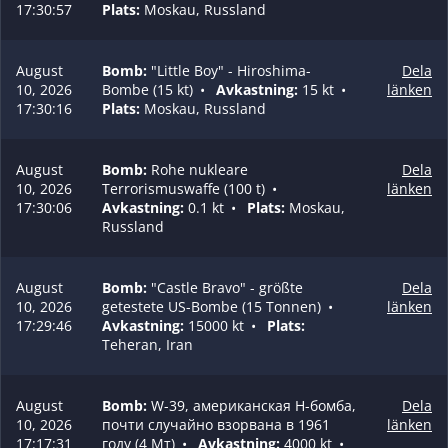
17:30:57
Plats:
Moskau, Russland
August
Bomb:
"Little Boy" - Hiroshima-
Dela
10, 2026
Bombe (15 kt)
•
Avkastning:
15 kt
•
länken
17:30:16
Plats:
Moskau, Russland
August
Bomb:
Rohe nukleare
Dela
10, 2026
Terrorismuswaffe (100 t)
•
länken
17:30:06
Avkastning:
0.1 kt
•
Plats:
Moskau,
Russland
August
Bomb:
"Castle Bravo" - größte
Dela
10, 2026
getestete US-Bombe (15 Tonnen)
•
länken
17:29:46
Avkastning:
15000 kt
•
Plats:
Teheran, Iran
August
Bomb:
W-39, американская H-бомба,
Dela
10, 2026
почти случайно взорвана в 1961
länken
17:17:31
году (4 Мт)
•
Avkastning:
4000 kt
•