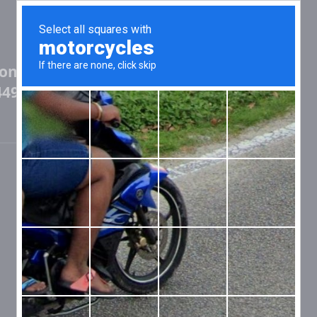
onated in
4496051