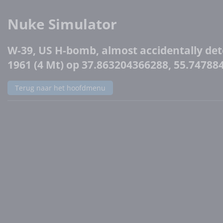
Nuke Simulator
W-39, US H-bomb, almost accidentally det
1961 (4 Mt) op 37.863204366288, 55.74788
Terug naar het hoofdmenu