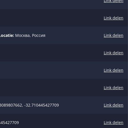
Link delen
Link delen
Locatie:
Москва, Россия
Link delen
Link delen
Link delen
Link delen
3089807662, -32.710445427709
Link delen
445427709
Link delen