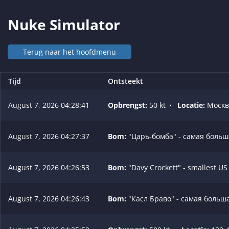
Nuke Simulator
Terug naar het hoofdmenu
Tijd
Ontsteekt
August 7, 2026 04:28:41
Opbrengst:
50 kt
•
Locatie:
Москв
August 7, 2026 04:27:37
Bom:
"Царь-бомба" - самая больша
August 7, 2026 04:26:53
Bom:
"Davy Crockett" - smallest U
August 7, 2026 04:26:43
Bom:
"Касл Браво" - самая больш