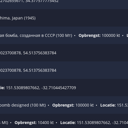
2702655671, 34.377577775452
hima, Japan (1945)
я бомба, созданная в СССР (100 Мт)
•
Opbrengst:
100000 kt
•
023700878, 54.513756383784
023700878, 54.513756383784
ie:
151.53089807662, -32.710445427709
 bomb designed (100 Mt)
•
Opbrengst:
100000 kt
•
Locatie:
151.5
4 Mt)
•
Opbrengst:
10400 kt
•
Locatie:
151.53089807662, -32.710