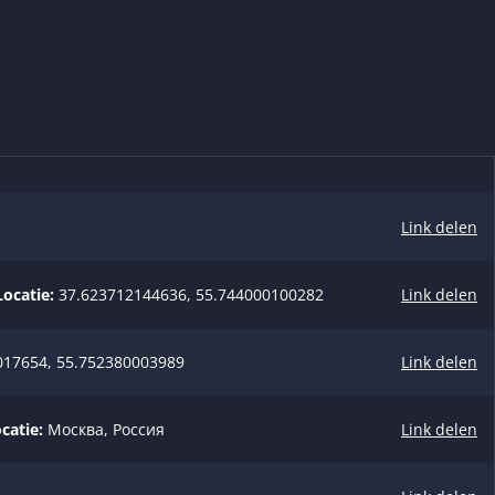
Link delen
Locatie:
37.623712144636, 55.744000100282
Link delen
17654, 55.752380003989
Link delen
catie:
Москва, Россия
Link delen