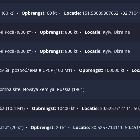
(60 kt)
•
Opbrengst:
60 kt
•
Locatie:
151.53089807662, -32.7104
 Росії) (800 кт)
•
Opbrengst:
800 kt
•
Locatie:
Kyiv, Ukraine
 Росії) (800 кт)
•
Opbrengst:
800 kt
•
Locatie:
Kyiv, Ukraine
мба, розроблена в СРСР (100 Мт)
•
Opbrengst:
100000 kt
•
Loca
omba site, Novaya Zemlya, Russia (1961)
а (10,4 Мт)
•
Opbrengst:
10400 kt
•
Locatie:
30.5257714111, 50
ти" (20 кт)
•
Opbrengst:
20 kt
•
Locatie:
30.5257714111, 50.451