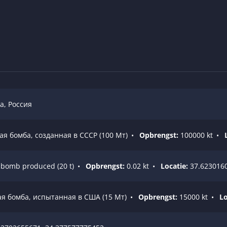
а, Россия
я бомба, созданная в СССР (100 Мт)
•
Opbrengst:
100000 kt
•
S bomb produced (20 t)
•
Opbrengst:
0.02 kt
•
Locatie:
37.6230160
ая бомба, испытанная в США (15 Мт)
•
Opbrengst:
15000 kt
•
Lo