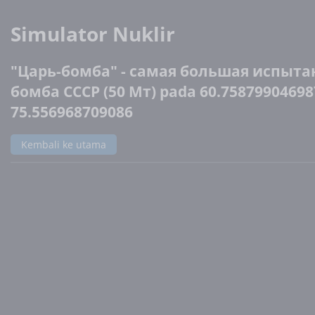
Simulator Nuklir
"Царь-бомба" - самая большая испыта
бомба СССР (50 Мт) pada 60.75879904698
75.556968709086
Kembali ke utama