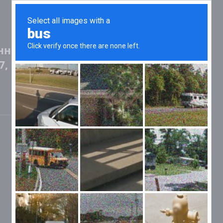
нная
7,