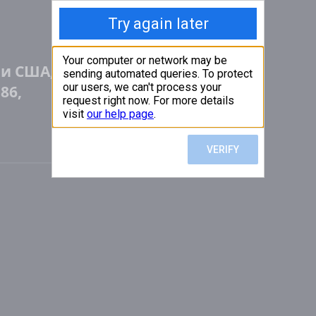
ии США,
86,