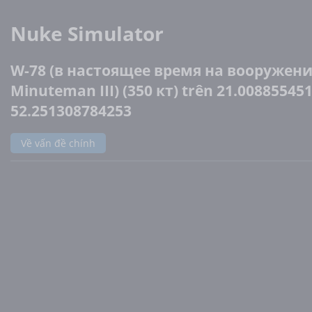
Nuke Simulator
W-78 (в настоящее время на вооружен
Minuteman III) (350 кт) trên 21.008855451
52.251308784253
Về vấn đề chính