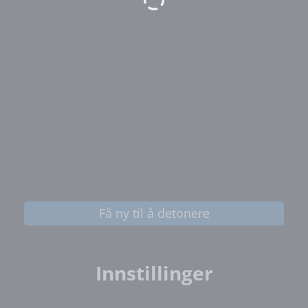
Få ny til å detonere
Innstillinger