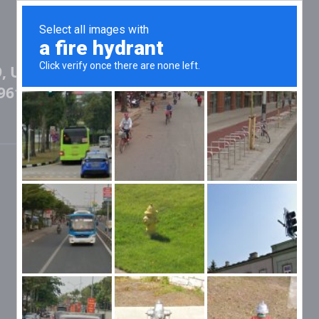
, US H-
961 (4 Mt)