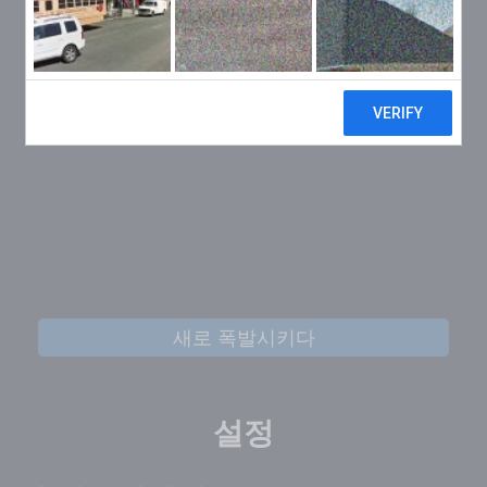
새로 폭발시키다
설정