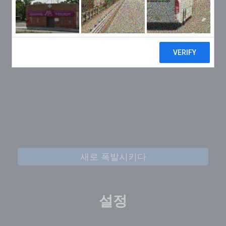
새로 폭발시키다
설정