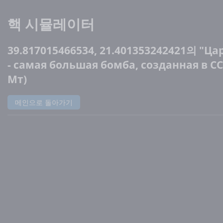
핵 시뮬레이터
39.817015466534, 21.401353242421의 "Ца
- самая большая бомба, созданная в СС
Мт)
메인으로 돌아가기