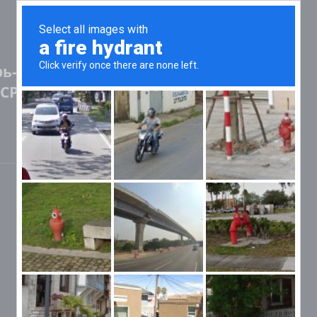
рь-бомба"
СР (100