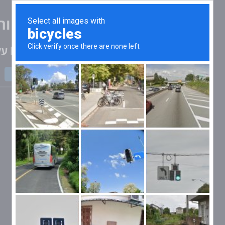
סימולטור uke
25000 kt על 60.008020621478, 57.913097416106
חזרה לראשי