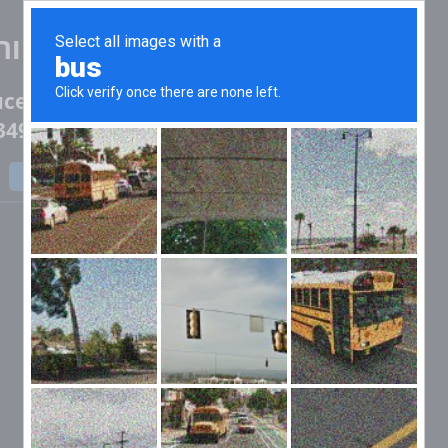
סימולטור uke
ced (20 t)
על 40.412553494704, 56.115675410201
חזרה לראשי