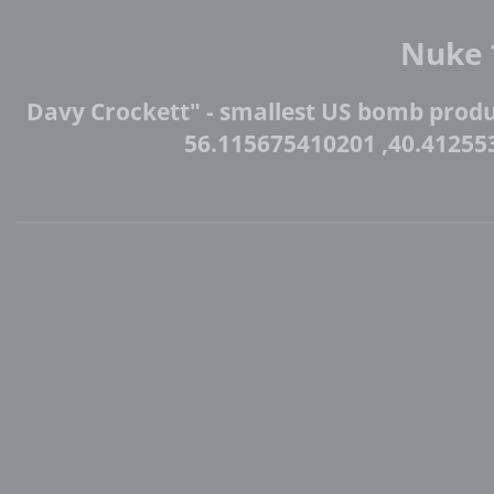
N
"Davy Crockett" - smallest US bomb produ