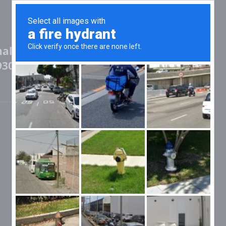
ale USA)
9304