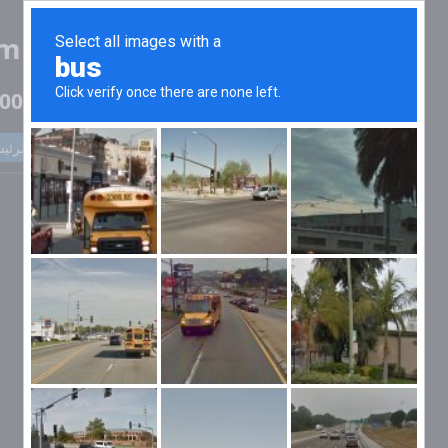
mulator
1000000000 كيلو طن في kova, Rusya
العودة إلى الرئي